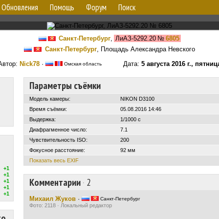
Обновления
Помощь
Форум
Поиск
Санкт-Петербург
,
ЛиАЗ-5292.20
№
6805
Санкт-Петербург
, Площадь Александра Невского
Автор:
Nick78
·
Дата:
5 августа 2016 г., пятниц
Омская область
Параметры съёмки
Модель камеры:
NIKON D3100
Время съёмки:
05.08.2016 14:46
Выдержка:
1/1000 с
Диафрагменное число:
7.1
Чувствительность ISO:
200
Фокусное расстояние:
92 мм
Показать весь EXIF
+1
+1
Комментарии
·
2
+1
+1
+1
Михаил Жуков
·
Санкт-Петербург
Фото: 2118 · Локальный редактор
то