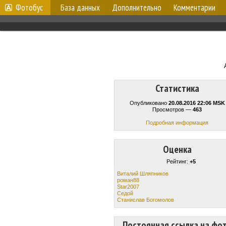
Фотобус
База данных
Дополнительно
Комментарии
Статистика
Опубликовано
20.08.2016 22:06 MSK
Просмотров —
463
Подробная информация
Оценка
Рейтинг:
+5
Виталий Шляпникoв
роман88
Star2007
Cедой
Станислав Богомолов
Постоянная ссылка на фо