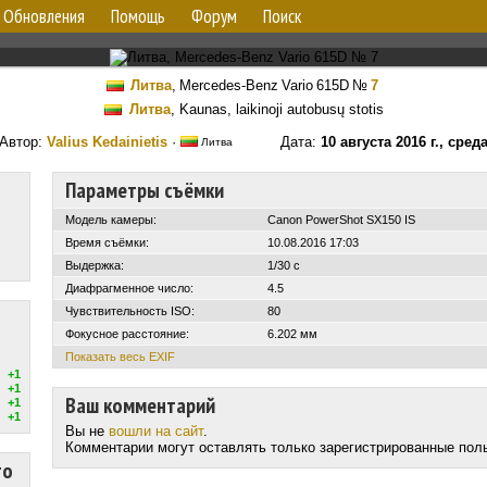
Обновления
Помощь
Форум
Поиск
Литва
,
Mercedes-Benz Vario 615D
№
7
Литва
, Kaunas, laikinoji autobusų stotis
Автор:
Valius Kedainietis
·
Дата:
10 августа 2016 г., сред
Литва
Параметры съёмки
Модель камеры:
Canon PowerShot SX150 IS
Время съёмки:
10.08.2016 17:03
Выдержка:
1/30 с
Диафрагменное число:
4.5
Чувствительность ISO:
80
Фокусное расстояние:
6.202 мм
Показать весь EXIF
+1
+1
Ваш комментарий
+1
+1
Вы не
вошли на сайт
.
Комментарии могут оставлять только зарегистрированные пол
то