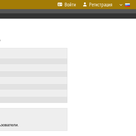
Войти
Регистрация
а
ьзователи.