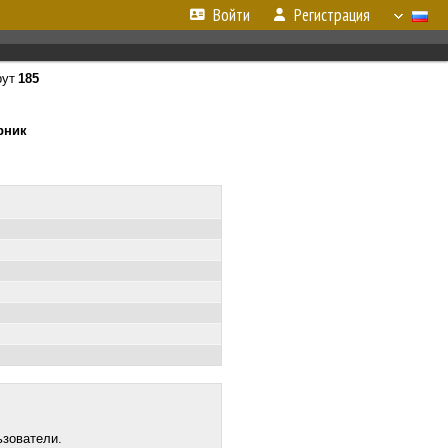
Войти
Регистрация
рут
185
орник
ьзователи.