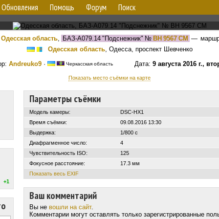
Обновления
Помощь
Форум
Поиск
Одесская область
,
БАЗ-А079.14 "Подснежник"
№
BH 9567 CM
— марш
Одесская область
, Одесса, проспект Шевченко
ор:
Andreuko9
·
Дата:
9 августа 2016 г., вт
Черкасская область
Показать место съёмки на карте
Параметры съёмки
Модель камеры:
DSC-HX1
Время съёмки:
09.08.2016 13:30
Выдержка:
1/800 с
Диафрагменное число:
4
Чувствительность ISO:
125
Фокусное расстояние:
17.3 мм
Показать весь EXIF
+1
Ваш комментарий
то
Вы не
вошли на сайт
.
Комментарии могут оставлять только зарегистрированные пол