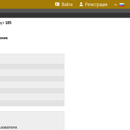
Войти
Регистрация
рут
185
орник
ьзователи.