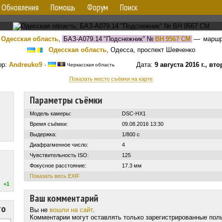
Обновления
Помощь
Форум
Поиск
Одесская область
,
БАЗ-А079.14 "Подснежник"
№
BH 9567 CM
— марш
Одесская область
, Одесса, проспект Шевченко
ор:
Andreuko9
·
Дата:
9 августа 2016 г., вт
Черкасская область
Показать место съёмки на карте
Параметры съёмки
Модель камеры:
DSC-HX1
Время съёмки:
09.08.2016 13:30
Выдержка:
1/800 с
Диафрагменное число:
4
Чувствительность ISO:
125
Фокусное расстояние:
17.3 мм
Показать весь EXIF
+1
Ваш комментарий
то
Вы не
вошли на сайт
.
Комментарии могут оставлять только зарегистрированные пол