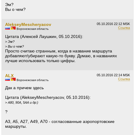
Эм?
Вы о чем?
AlekseyMescheryacov
05.10.2016
22:12 MSK
Ссылка
Воронежская область
Цитата (Алексей Лаушкин, 05.10.2016):
>
Эм?
>
Вы о чем?
Просто считаю странным, когда в название маршрута
добавляют/убирают какую-то букву. Думаю, в названиях
лучше использовать только цифры.
ALX
05.10.2016
22:14 MSK
Ссылка
Воронежская область
Дак а причем здесь
Цитата (AlekseyMescheryacov, 05.10.2016):
>
А80, 90А, 5АА и др:)
?
А3, А5, А27, А49, А70 - согласованные аэропортовские
маршруты.