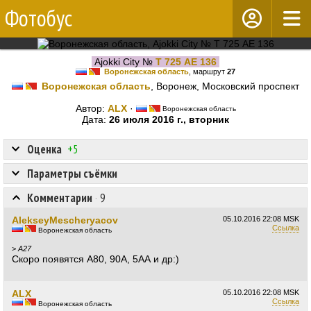
Фотобус
Ajokki City №
Т 725 АЕ 136
Воронежская область
, маршрут
27
Воронежская область
, Воронеж, Московский проспект
Автор:
ALX
·
Воронежская область
Дата:
26 июля 2016 г., вторник
Оценка
+5
Параметры съёмки
Комментарии
·
9
AlekseyMescheryacov
05.10.2016
22:08 MSK
Ссылка
Воронежская область
>
А27
Скоро появятся А80, 90А, 5АА и др:)
ALX
05.10.2016
22:08 MSK
Ссылка
Воронежская область