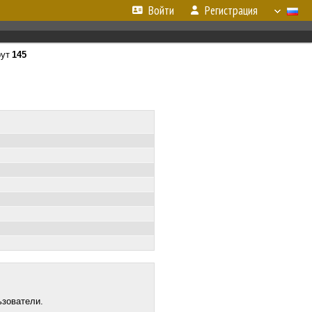
Войти
Регистрация
ут
145
ьзователи.