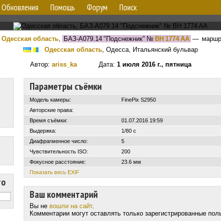
Обновления
Помощь
Форум
Поиск
Одесская область
,
БАЗ-А079.14 "Подснежник"
№
BH 1774 AA
— маршр
Одесская область
, Одесса, Итальянский бульвар
Автор:
ariss_ka
Дата:
1 июля 2016 г., пятница
Параметры съёмки
Модель камеры:
FinePix S2950
Авторские права:
Время съёмки:
01.07.2016 19:59
Выдержка:
1/80 с
Диафрагменное число:
5
Чувствительность ISO:
200
Фокусное расстояние:
23.6 мм
Показать весь EXIF
то
Ваш комментарий
Вы не
вошли на сайт
.
Комментарии могут оставлять только зарегистрированные пол