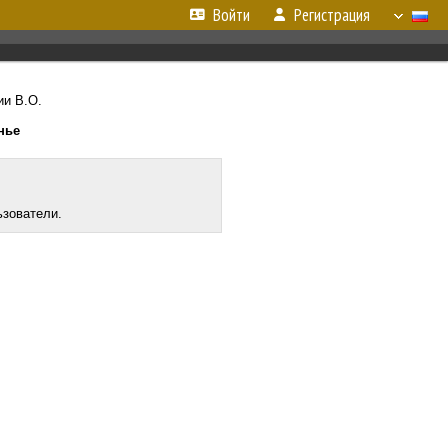
Войти
Регистрация
ии В.О.
нье
ьзователи.