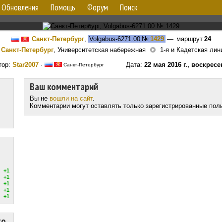
Обновления
Помощь
Форум
Поиск
Санкт-Петербург
,
Volgabus-6271.00
№
1429
— маршрут
24
Санкт-Петербург
, Университетская набережная
1-я и Кадетская лин
тор:
Star2007
·
Дата:
22 мая 2016 г., воскресе
Санкт-Петербург
Ваш комментарий
Вы не
вошли на сайт
.
Комментарии могут оставлять только зарегистрированные пол
+1
+1
+1
+1
+1
то