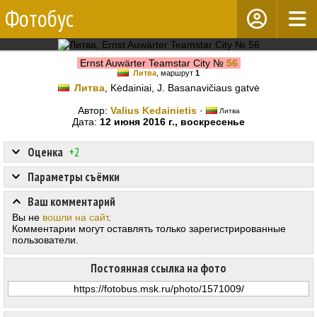
Фотобус
Ernst Auwärter Teamstar City №
56
Литва
, маршрут
1
Литва
, Kėdainiai, J. Basanavičiaus gatvė
Автор:
Valius Kedainietis
·
Литва
Дата:
12 июня 2016 г., воскресенье
Оценка
+2
Параметры съёмки
Ваш комментарий
Вы не
вошли на сайт
.
Комментарии могут оставлять только зарегистрированные
пользователи.
Постоянная ссылка на фото