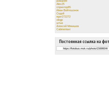
роман88
Alex25
спринтер85
Иван Войтешонок
Cедой
egor272272
olegp
штык
Алексей Мякишев
Cabinentaxi
Постоянная ссылка на фо