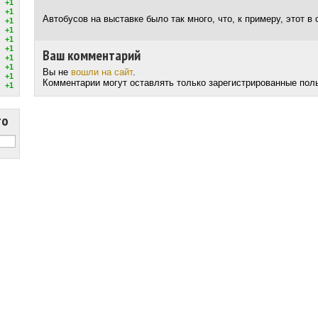
+1
+1
Автобусов на выставке было так много, что, к примеру, этот в 
+1
+1
+1
+1
Ваш комментарий
+1
+1
Вы не
вошли на сайт
.
+1
Комментарии могут оставлять только зарегистрированные пол
+1
то