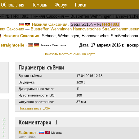
Обновления
Помощь
Форум
Поиск
Нижняя Саксония
,
Setra S315NF
№
H-RH 893
яя Саксония
—
Bustreffen Wehmingen Hannoversches Straßenbahnmuseum
Нижняя Саксония
, Sehnde, Wehmingen, Hannoversches Straßenbahnm
:
straightcelle
·
Дата:
17 апреля 2016 г., воск
Нижняя Саксония
Показать место съёмки на карте
Параметры съёмки
Время съёмки:
17.04.2016 12:18
Выдержка:
1/20 с
Диафрагменное число:
11
Чувствительность ISO:
100
Фокусное расстояние:
37 мм
Показать весь EXIF
+1
Комментарии
·
1
+1
+1
+1
Лайонел
·
Москва
+1
Фото: 4964