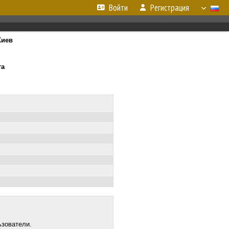
Войти
Регистрация
Киев
та
ьзователи.