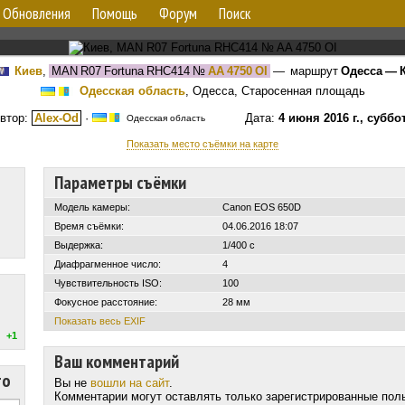
Обновления
Помощь
Форум
Поиск
Киев
,
MAN R07 Fortuna RHC414
№
AA 4750 OI
— маршрут
Одесса — 
Одесская область
, Одесса, Старосенная площадь
втор:
Alex-Od
·
Дата:
4 июня 2016 г., суббо
Одесская область
Показать место съёмки на карте
Параметры съёмки
Модель камеры:
Canon EOS 650D
Время съёмки:
04.06.2016 18:07
Выдержка:
1/400 с
Диафрагменное число:
4
Чувствительность ISO:
100
Фокусное расстояние:
28 мм
Показать весь EXIF
+1
Ваш комментарий
то
Вы не
вошли на сайт
.
Комментарии могут оставлять только зарегистрированные пол