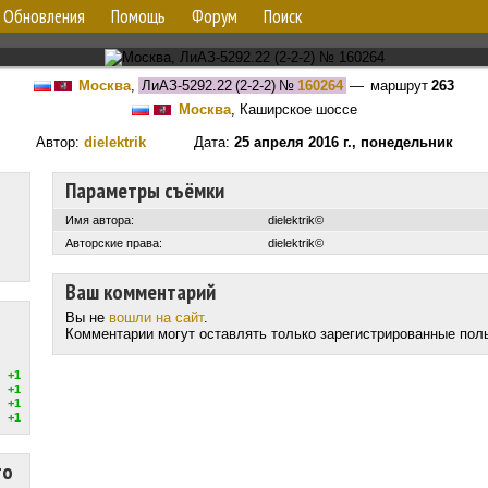
Обновления
Помощь
Форум
Поиск
Москва
,
ЛиАЗ-5292.22 (2-2-2)
№
160264
— маршрут
263
Москва
, Каширское шоссе
Автор:
dielektrik
Дата:
25 апреля 2016 г., понедельник
Параметры съёмки
Имя автора:
dielektrik©
Авторские права:
dielektrik©
Ваш комментарий
Вы не
вошли на сайт
.
Комментарии могут оставлять только зарегистрированные пол
+1
+1
+1
+1
то