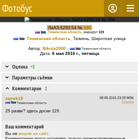
Фотобус
ЛиАЗ-5293.54 №
308
Тюменская область
, маршрут
119
Тюменская область
, Тюмень, Широтная улица
Автор:
Nikola2000
·
Тюменская область
Дата:
6 мая 2016 г., пятница
Оценка
+8
Параметры съёмки
Комментарии
·
1
sanek19
08.05.2016
23:29 MSK
Ссылка
Тюменская область
25 разве? здесь доски 119.
Ваш комментарий
Вы не
вошли на сайт
.
Комментарии могут оставлять только зарегистрированные