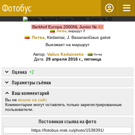
Фотобус
Berkhof Europa 2000NL Junior №
42
Литва
, маршрут
7
Литва
, Kėdainiai, J. Basanavičiaus gatvė
Выезжает на маршрут
Автор:
Valius Kedainietis
·
Литва
Дата:
29 апреля 2016 г., пятница
Оценка
+2
Параметры съёмки
Ваш комментарий
Вы не
вошли на сайт
.
Комментарии могут оставлять только зарегистрированные
пользователи.
Постоянная ссылка на фото