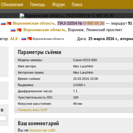
Обновления
Помощь
Форум
Поиск
Воронежская область
,
ПАЗ-32054
№
О 480 УА 36
— маршрут
91
Воронежская область
, Воронеж, Ленинский проспект
втор:
ALX
·
Дата:
15 марта 2016 г., вторн
Воронежская область
Параметры съёмки
Модель камеры:
Canon EOS 60D
Имя автора:
Alex Laushkin
Авторские права:
Alex Laushkin
Время съёмки:
15.03.2016 10:08
Выдержка:
1/1000 с
Диафрагменное число:
7.1
Чувствительность ISO:
160
Фокусное расстояние:
48 мм
то
Показать весь EXIF
Ваш комментарий
Вы не
вошли на сайт
.