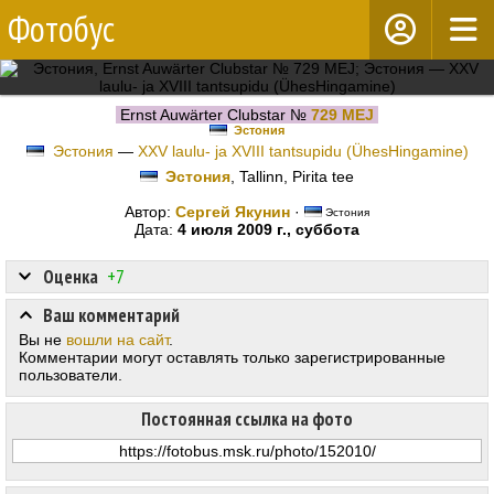
Фотобус
Ernst Auwärter Clubstar №
729 MEJ
Эстония
Эстония
—
XXV laulu- ja XVIII tantsupidu (ÜhesHingamine)
Эстония
, Tallinn, Pirita tee
Автор:
Сергей Якунин
·
Эстония
Дата:
4 июля 2009 г., суббота
Оценка
+7
Ваш комментарий
Вы не
вошли на сайт
.
Комментарии могут оставлять только зарегистрированные
пользователи.
Постоянная ссылка на фото