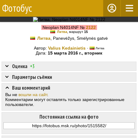
Фотобус
Neoplan N4014NF №
2122
Литва
, маршрут
15
Литва
, Panevėžys, Smėlynės gatvė
Автор:
Valius Kedainietis
·
Литва
Дата:
15 марта 2016 г., вторник
Оценка
+3
Параметры съёмки
Ваш комментарий
Вы не
вошли на сайт
.
Комментарии могут оставлять только зарегистрированные
пользователи.
Постоянная ссылка на фото