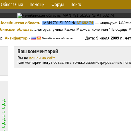
Обновления
Помощь
Форум
Поиск
Челябинская область
,
MAN 791 SL202
№
АТ 682 74
—
маршрут
14
(не 
бинская область
, Златоуст, улица Карла Маркса, конечная "Площадь 
ор:
Антифактор
·
Дата:
9 июля 2009 г., че
Челябинская область
Ваш комментарий
Вы не
вошли на сайт
.
Комментарии могут оставлять только зарегистрированные пол
+1
+1
+1
+1
+1
+1
+1
+1
+1