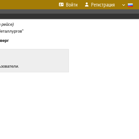
Войти
Регистрация
в рейсе)
Металлургов"
тверг
ьзователи.