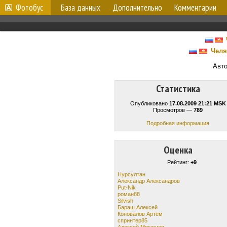
Фотобус
База данных
Дополнительно
Комментарии
Челя
Авт
Статистика
Опубликовано
17.08.2009 21:21 MSK
Просмотров —
789
Подробная информация
Оценка
Рейтинг:
+9
Нурсултан
Александр Александров
Put-Nik
роман88
Silvish
Бараш Алексей
Коновалов Артём
спринтер85
Алексей Мякишев