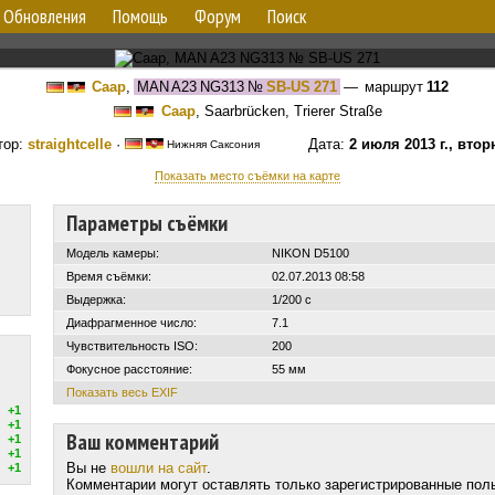
Обновления
Помощь
Форум
Поиск
Саар
,
MAN A23 NG313
№
SB-US 271
— маршрут
112
Саар
, Saarbrücken, Trierer Straße
тор:
straightcelle
·
Дата:
2 июля 2013 г., втор
Нижняя Саксония
Показать место съёмки на карте
Параметры съёмки
Модель камеры:
NIKON D5100
Время съёмки:
02.07.2013 08:58
Выдержка:
1/200 с
Диафрагменное число:
7.1
Чувствительность ISO:
200
Фокусное расстояние:
55 мм
Показать весь EXIF
+1
+1
Ваш комментарий
+1
+1
Вы не
вошли на сайт
.
+1
Комментарии могут оставлять только зарегистрированные пол