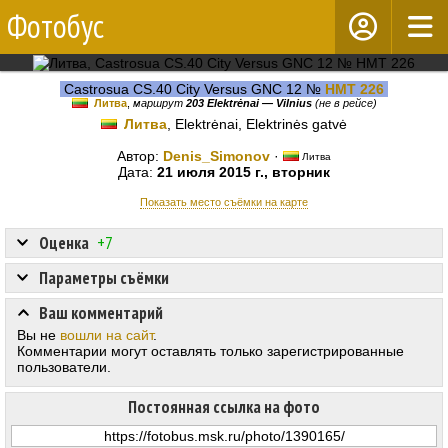
Фотобус
Castrosua CS.40 City Versus GNC 12 №
HMT 226
Литва
,
маршрут
203 Elektrėnai — Vilnius
(не в рейсе)
Литва
, Elektrėnai, Elektrinės gatvė
Автор:
Denis_Simonov
·
Литва
Дата:
21 июля 2015 г., вторник
Показать место съёмки на карте
Оценка
+7
Параметры съёмки
Ваш комментарий
Вы не
вошли на сайт
.
Комментарии могут оставлять только зарегистрированные
пользователи.
Постоянная ссылка на фото