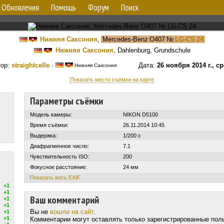
Обновления
Помощь
Форум
Поиск
Нижняя Саксония
,
Mercedes-Benz O407
№
LG-CS 24
Нижняя Саксония
, Dahlenburg, Grundschule
тор:
straightcelle
·
Дата:
26 ноября 2014 г., с
Нижняя Саксония
Показать место съёмки на карте
Параметры съёмки
Модель камеры:
NIKON D5100
Время съёмки:
26.11.2014 10:45
Выдержка:
1/200 с
Диафрагменное число:
7.1
Чувствительность ISO:
200
Фокусное расстояние:
24 мм
Показать весь EXIF
+1
+1
Ваш комментарий
+1
+1
Вы не
вошли на сайт
.
+1
+1
Комментарии могут оставлять только зарегистрированные пол