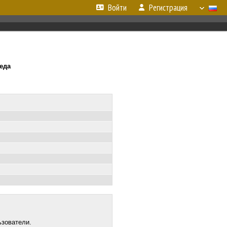
Войти
Регистрация
реда
ьзователи.