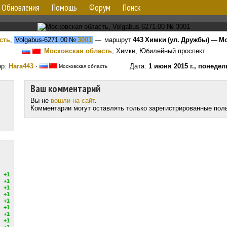
Обновления
Помощь
Форум
Поиск
сть
,
Volgabus-6271.00
№
3001
— маршрут
443 Химки (ул. Дружбы) — Мо
Московская область
, Химки, Юбилейный проспект
ор:
Hara443
·
Дата:
1 июня 2015 г., понеде
Московская область
Ваш комментарий
Вы не
вошли на сайт
.
Комментарии могут оставлять только зарегистрированные пол
+1
+1
+1
+1
+1
+1
+1
+1
+1