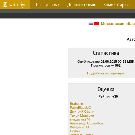
Фотобус
База данных
Дополнительно
Комментарии
Московская обла
Авт
Статистика
Опубликовано
02.06.2015 00:33 MSK
Просмотров —
962
Подробная информация
Оценка
Рейтинг:
+30
Brabusin
PabloBladeleC
Дмитрий Сёмин
Тихон Мазырин
владислав74
Александр Сологубов
Владимир М.
Cедой
Abramov_Anton