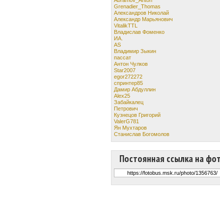
Grenadier_Thomas
Александров Николай
Александр Марьянович
VitalikTTL
Владислав Фоменко
ИА.
AS
Владимир Зыкин
пассат
Антон Чулков
Star2007
egor272272
спринтер85
Дамир Абдуллин
Alex25
Забайкалец
Петрович
Кузнецов Григорий
ValerG781
Ян Мухтаров
Станислав Богомолов
Постоянная ссылка на фо