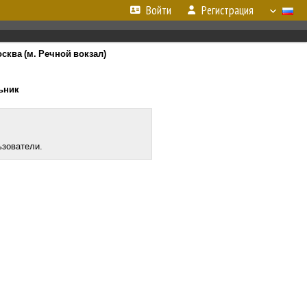
Войти
Регистрация
сква (м. Речной вокзал)
льник
ьзователи.