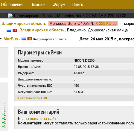
Обновления
Помощь
Форум
Поиск
Владимирская область
,
Mercedes-Benz O405N
№
Х 229 КО 33
— марш
Владимирская область
, Владимир, Добросельская улица
р:
MurBus
·
Дата:
24 мая 2015 г., воскре
Владимирская область
Параметры съёмки
Модель камеры:
NIKON D3200
Время съёмки:
24.05.2015 17:36
Выдержка:
1/500 с
Диафрагменное число:
5
Чувствительность ISO:
450
Фокусное расстояние:
34 мм
Показать весь EXIF
+1
+1
Ваш комментарий
+1
+1
Вы не
вошли на сайт
.
+1
+1
Комментарии могут оставлять только зарегистрированные пол
+1