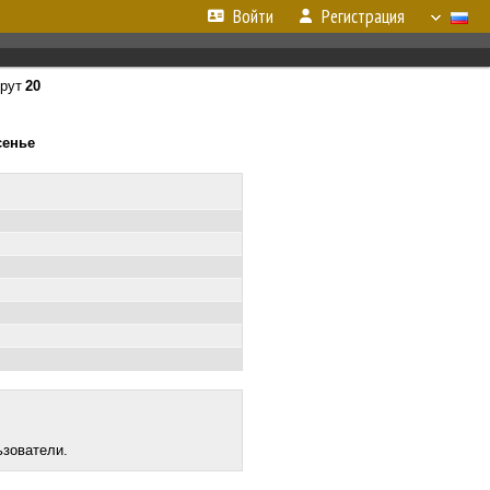
Войти
Регистрация
рут
20
сенье
ьзователи.