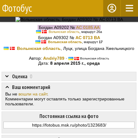
Фотобус
Богдан А09202 №
AC 0185 AA
Волынская область
, маршрут 26а
Богдан А09302 №
AC 0713 BA
Волынская область
, маршрут
17
Волынская область
, Луцк, улица Богдана Хмельницкого
Автор:
Andriy789
·
Волынская область
Дата:
8 апреля 2015 г., среда
Оценка
0
Ваш комментарий
Вы не
вошли на сайт
.
Комментарии могут оставлять только зарегистрированные
пользователи.
Постоянная ссылка на фото