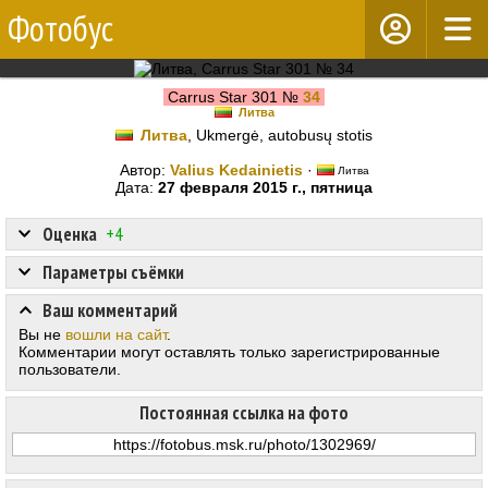
Фотобус
Carrus Star 301 №
34
Литва
Литва
, Ukmergė, autobusų stotis
Автор:
Valius Kedainietis
·
Литва
Дата:
27 февраля 2015 г., пятница
Оценка
+4
Параметры съёмки
Ваш комментарий
Вы не
вошли на сайт
.
Комментарии могут оставлять только зарегистрированные
пользователи.
Постоянная ссылка на фото