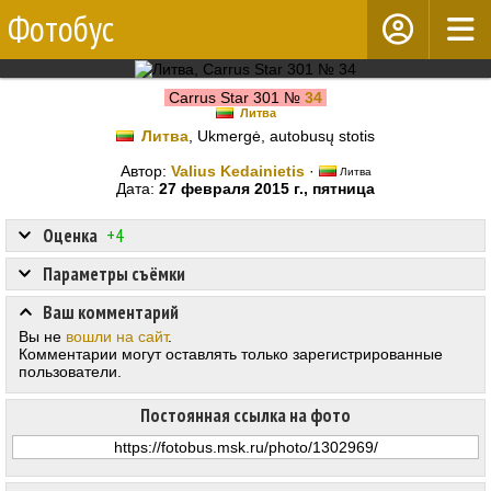
Фотобус
Carrus Star 301 №
34
Литва
Литва
, Ukmergė, autobusų stotis
Автор:
Valius Kedainietis
·
Литва
Дата:
27 февраля 2015 г., пятница
Оценка
+4
Параметры съёмки
Ваш комментарий
Вы не
вошли на сайт
.
Комментарии могут оставлять только зарегистрированные
пользователи.
Постоянная ссылка на фото