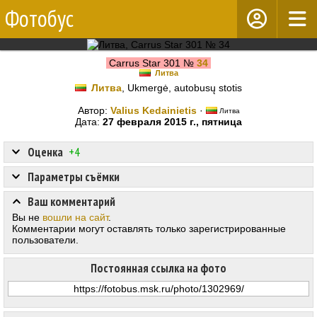
Фотобус
Carrus Star 301 №
34
Литва
Литва
, Ukmergė, autobusų stotis
Автор:
Valius Kedainietis
·
Литва
Дата:
27 февраля 2015 г., пятница
Оценка
+4
Параметры съёмки
Ваш комментарий
Вы не
вошли на сайт
.
Комментарии могут оставлять только зарегистрированные
пользователи.
Постоянная ссылка на фото