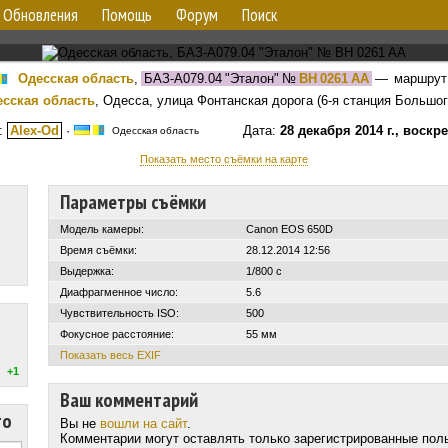
Обновления
Помощь
Форум
Поиск
Одесская область
,
БАЗ-А079.04 "Эталон"
№
BH 0261 AA
— маршру
сская область
, Одесса, улица Фонтанская дорога (6-я станция Большо
:
Alex-Od
·
Дата:
28 декабря 2014 г., воскр
Одесская область
Показать место съёмки на карте
Параметры съёмки
Модель камеры:
Canon EOS 650D
Время съёмки:
28.12.2014 12:56
Выдержка:
1/800 с
Диафрагменное число:
5.6
Чувствительность ISO:
500
Фокусное расстояние:
55 мм
Показать весь EXIF
+1
Ваш комментарий
то
Вы не
вошли на сайт
.
Комментарии могут оставлять только зарегистрированные пол