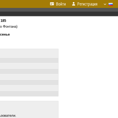
Войти
Регистрация
т
185
го Фонтана)
есенье
ьзователи.