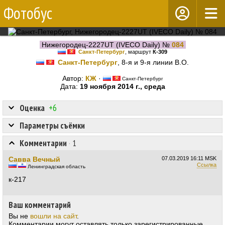
Фотобус
Нижегородец-2227UT (IVECO Daily) №
084
Санкт-Петербург
, маршрут
К-309
Санкт-Петербург
, 8-я и 9-я линии В.О.
Автор:
КЖ
·
Санкт-Петербург
Дата:
19 ноября 2014 г., среда
Оценка
+6
Параметры съёмки
Комментарии
·
1
Савва Вечный
07.03.2019
16:11 MSK
Ссылка
Ленинградская область
к-217
Ваш комментарий
Вы не
вошли на сайт
.
Комментарии могут оставлять только зарегистрированные