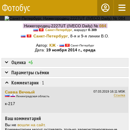
Фотобус
Нижегородец-2227UT (IVECO Daily) №
084
Санкт-Петербург
, маршрут
К-309
Санкт-Петербург
, 8-я и 9-я линии В.О.
Автор:
КЖ
·
Санкт-Петербург
Дата:
19 ноября 2014 г., среда
Оценка
+6
Параметры съёмки
Комментарии
·
1
Савва Вечный
07.03.2019
16:11 MSK
Ссылка
Ленинградская область
к-217
Ваш комментарий
Вы не
вошли на сайт
.
Комментарии могут оставлять только зарегистрированные