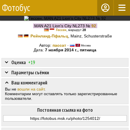
Фотобус
MAN A21 Lion's City NL273 №
92
Гессен
, маршрут
28
Рейнланд-Пфальц
, Mainz, Schusterstraße
Автор:
пассат
·
Москва
Дата:
7 ноября 2014 г., пятница
Оценка
+19
Параметры съёмки
Ваш комментарий
Вы не
вошли на сайт
.
Комментарии могут оставлять только зарегистрированные
пользователи.
Постоянная ссылка на фото