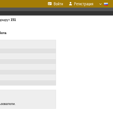
Войти
Регистрация
ршрут
151
бота
ьзователи.