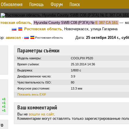
Обновления
Помощь
Форум
Поиск
товская область
,
Hyundai County SWB C08 (РЗГА)
№
Е 387 СА 161
— ма
Ростовская область
, Новочеркасск, улица Гагарина
ор:
авиксел
·
Дата:
25 октября 2014 г., суб
Ростовская область
Параметры съёмки
Модель камеры:
COOLPIX P520
Время съёмки:
25.10.2014 14:36
Выдержка:
1/800 с
Диафрагменное число:
3.9
Чувствительность ISO:
80
Фокусное расстояние:
13.3 мм
Показать весь EXIF
+1
+1
Ваш комментарий
+1
+1
Вы не
вошли на сайт
.
Комментарии могут оставлять только зарегистрированные пол
то