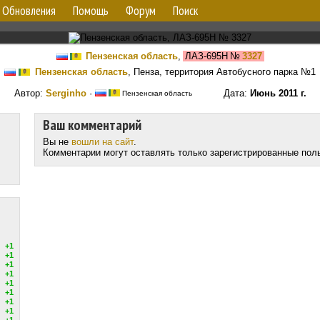
Обновления
Помощь
Форум
Поиск
Пензенская область
,
ЛАЗ-695Н
№
3327
Пензенская область
, Пенза, территория Автобусного парка №1
Автор:
Serginho
·
Дата:
Июнь 2011 г.
Пензенская область
Ваш комментарий
Вы не
вошли на сайт
.
Комментарии могут оставлять только зарегистрированные пол
+1
+1
+1
+1
+1
+1
+1
+1
+1