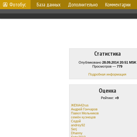
Фотобус
База данных
Дополнительно
Комментарии
Статистика
Опубликовано
28.09.2014 20:51 MSK
Просмотров —
779
Подробная информация
Оценка
Рейтинг:
+9
ЖЕКА42rus
Андрей Гончаров
Павел Мельников
семён кузнецов
Cедой
andrey92
Serj
Dhanny
Snite2010