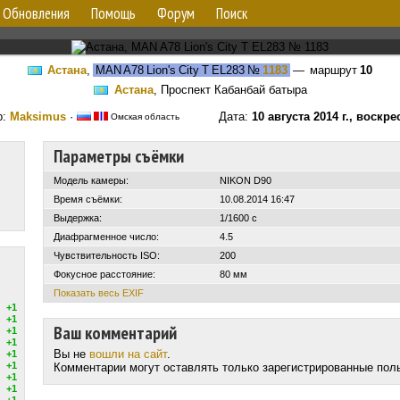
Обновления
Помощь
Форум
Поиск
Астана
,
MAN A78 Lion's City T EL283
№
1183
— маршрут
10
Астана
, Проспект Кабанбай батыра
р:
Maksimus
·
Дата:
10 августа 2014 г., воскр
Омская область
Параметры съёмки
Модель камеры:
NIKON D90
Время съёмки:
10.08.2014 16:47
Выдержка:
1/1600 с
Диафрагменное число:
4.5
Чувствительность ISO:
200
Фокусное расстояние:
80 мм
Показать весь EXIF
+1
+1
Ваш комментарий
+1
+1
Вы не
вошли на сайт
.
+1
+1
Комментарии могут оставлять только зарегистрированные пол
+1
+1
+1