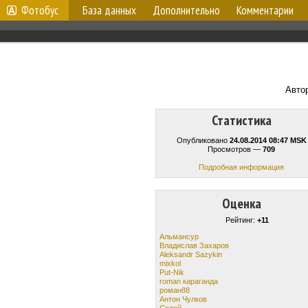
Фотобус
База данных
Дополнительно
Комментарии
Авто
Статистика
Опубликовано
24.08.2014 08:47 MSK
Просмотров —
709
Подробная информация
Оценка
Рейтинг:
+11
Альмансур
Владислав Захаров
Aleksandr Sazykin
mixkol
Put-Nik
roman караганда
роман88
Антон Чулков
Cедой