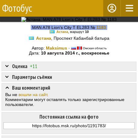
Фотобус
MAN A78 Lion's City T EL283 №
1183
Астана
, маршрут
10
Астана
, Проспект Кабанбай батыра
Автор:
Maksimus
·
Омская область
Дата:
10 августа 2014 г., воскресенье
Оценка
+11
Параметры съёмки
Ваш комментарий
Вы не
вошли на сайт
.
Комментарии могут оставлять только зарегистрированные
пользователи.
Постоянная ссылка на фото