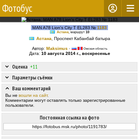
Фотобус
MAN A78 Lion's City T EL283 №
1183
Астана
, маршрут
10
Астана
, Проспект Кабанбай батыра
Автор:
Maksimus
·
Омская область
Дата:
10 августа 2014 г., воскресенье
Оценка
+11
Параметры съёмки
Ваш комментарий
Вы не
вошли на сайт
.
Комментарии могут оставлять только зарегистрированные
пользователи.
Постоянная ссылка на фото