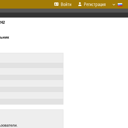
Войти
Регистрация
242
льник
ьзователи.