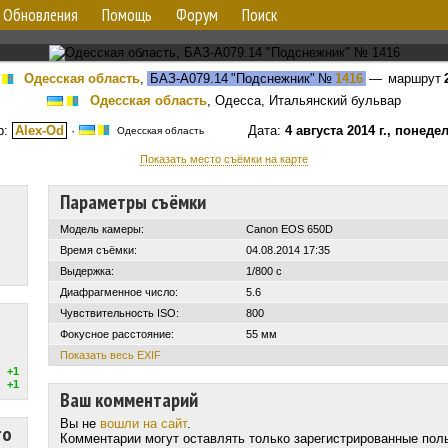
Обновления
Помощь
Форум
Поиск
Одесская область
,
БАЗ-А079.14 "Подснежник"
№
1416
— маршрут
Одесская область
, Одесса, Итальянский бульвар
р:
Alex-Od
·
Дата:
4 августа 2014 г., понеде
Одесская область
Показать место съёмки на карте
Параметры съёмки
Модель камеры:
Canon EOS 650D
Время съёмки:
04.08.2014 17:35
Выдержка:
1/800 с
Диафрагменное число:
5.6
Чувствительность ISO:
800
Фокусное расстояние:
55 мм
Показать весь EXIF
+1
+1
Ваш комментарий
Вы не
вошли на сайт
.
то
Комментарии могут оставлять только зарегистрированные пол