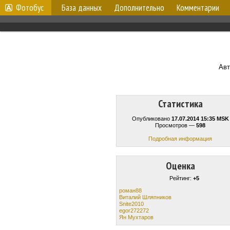
Фотобус
База данных
Дополнительно
Комментарии
Авт
Статистика
Опубликовано
17.07.2014 15:35 MSK
Просмотров —
598
Подробная информация
Оценка
Рейтинг:
+5
роман88
Виталий Шляпникoв
Snite2010
egor272272
Ян Мухтаров