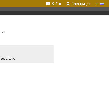
Войти
Регистрация
рник
ьзователи.