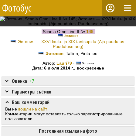
Фотобус
Scania OmniLine II №
145
Эстония
Эстония
—
XXVI laulu- ja XIX tantsupidu (Aja puudutus.
Puudutuse aeg)
Эстония
, Tallinn, Pirita tee
Автор:
Lauri79
·
Эстония
Дата:
6 июля 2014 г., воскресенье
Оценка
+7
Параметры съёмки
Ваш комментарий
Вы не
вошли на сайт
.
Комментарии могут оставлять только зарегистрированные
пользователи.
Постоянная ссылка на фото