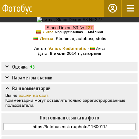
Фотобус
Staco Dexon S3 №
227
Литва
, маршрут
Kaunas — Mažeikiai
Литва
, Kėdainiai, autobusų stotis
Автор:
Valius Kedainietis
·
Литва
Дата:
8 июля 2014 г., вторник
Оценка
+5
Параметры съёмки
Ваш комментарий
Вы не
вошли на сайт
.
Комментарии могут оставлять только зарегистрированные
пользователи.
Постоянная ссылка на фото