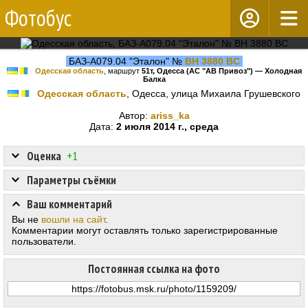
Фотобус
БАЗ-А079.04 "Эталон" №
BH 3880 BC
Одесская область
, маршрут
51т, Одесса (АС "АВ Привоз") — Холодная
Балка
Одесская область
, Одесса, улица Михаила Грушевского
Автор:
ariss_ka
Дата:
2 июля 2014 г., среда
Оценка
+1
Параметры съёмки
Ваш комментарий
Вы не
вошли на сайт
.
Комментарии могут оставлять только зарегистрированные
пользователи.
Постоянная ссылка на фото