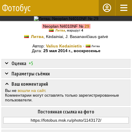
Фотобус
Neoplan N4010NF №
29
Литва
, маршрут
4
Литва
, Kėdainiai, J. Basanavičiaus gatvė
Автор:
Valius Kedainietis
·
Литва
Дата:
25 мая 2014 г., воскресенье
Оценка
+5
Параметры съёмки
Ваш комментарий
Вы не
вошли на сайт
.
Комментарии могут оставлять только зарегистрированные
пользователи.
Постоянная ссылка на фото