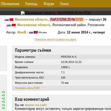
Обновления
Помощь
Форум
Поиск
Московская область
,
ЛиАЗ-5256.25
№
0728
— маршрут
26
Московская область
, Волоколамский район, Рюховское
Автор:
AlexB
·
Дата:
12 июня 2014 г., четверг
Москва
Показать место съёмки на карте
Параметры съёмки
Модель камеры:
PENTAX K-3
Время съёмки:
12.06.2014 11:23
Выдержка:
1/800 с
Диафрагменное число:
7.1
Чувствительность ISO:
160
Фокусное расстояние:
70 мм
Показать весь EXIF
+1
+1
Ваш комментарий
+1
+1
Вы не
вошли на сайт
.
+1
+1
Комментарии могут оставлять только зарегистрированные пол