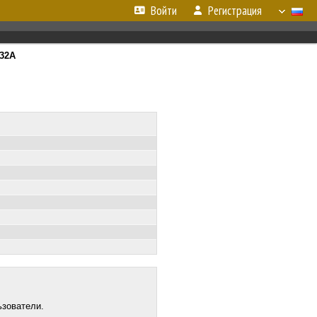
Войти
Регистрация
32А
ьзователи.