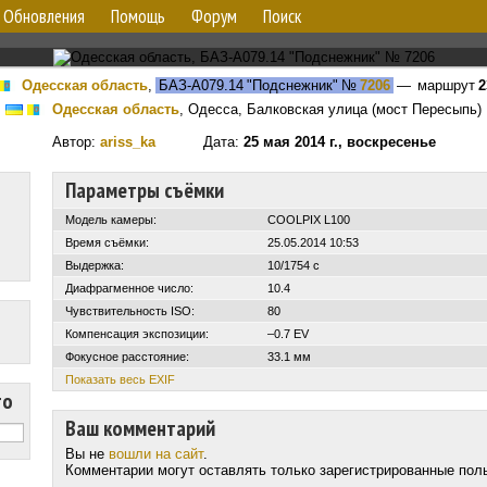
Обновления
Помощь
Форум
Поиск
Одесская область
,
БАЗ-А079.14 "Подснежник"
№
7206
— маршрут
2
Одесская область
, Одесса, Балковская улица (мост Пересыпь)
Автор:
ariss_ka
Дата:
25 мая 2014 г., воскресенье
Параметры съёмки
Модель камеры:
COOLPIX L100
Время съёмки:
25.05.2014 10:53
Выдержка:
10/1754 с
Диафрагменное число:
10.4
Чувствительность ISO:
80
Компенсация экспозиции:
–0.7 EV
Фокусное расстояние:
33.1 мм
Показать весь EXIF
то
Ваш комментарий
Вы не
вошли на сайт
.
Комментарии могут оставлять только зарегистрированные пол