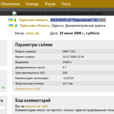
Обновления
Помощь
Форум
Поиск
Одесская область
,
БАЗ-А079.14 "Подснежник"
№
1444
Одесская область
, Одесса, Днепропетровская дорога
Автор:
ariss_ka
Дата:
19 июля 2008 г., суббота
Параметры съёмки
Модель камеры:
DMC-TZ2
Время съёмки:
19.07.2008 12:34
Выдержка:
1/500 с
Диафрагменное число:
4.7
Чувствительность ISO:
100
Компенсация экспозиции:
–0.33 EV
Фокусное расстояние:
14.7 мм
+1
Показать весь EXIF
то
Ваш комментарий
Вы не
вошли на сайт
.
Комментарии могут оставлять только зарегистрированные пол