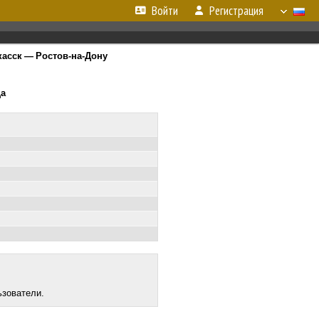
Войти
Регистрация
касск — Ростов-на-Дону
ца
ьзователи.