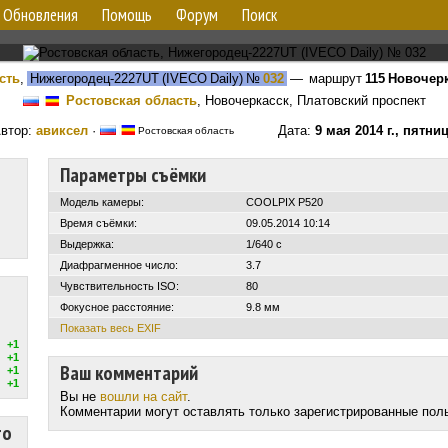
Обновления
Помощь
Форум
Поиск
сть
,
Нижегородец-2227UT (IVECO Daily)
№
032
— маршрут
115 Новочер
Ростовская область
, Новочеркасск, Платовский проспект
втор:
авиксел
·
Дата:
9 мая 2014 г., пятни
Ростовская область
Параметры съёмки
Модель камеры:
COOLPIX P520
Время съёмки:
09.05.2014 10:14
Выдержка:
1/640 с
Диафрагменное число:
3.7
Чувствительность ISO:
80
Фокусное расстояние:
9.8 мм
Показать весь EXIF
+1
+1
Ваш комментарий
+1
+1
Вы не
вошли на сайт
.
Комментарии могут оставлять только зарегистрированные пол
то