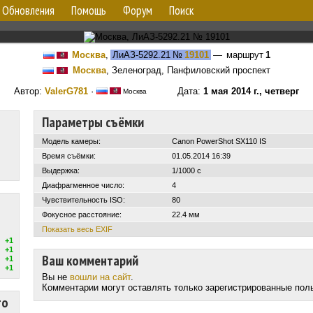
Обновления
Помощь
Форум
Поиск
Москва
,
ЛиАЗ-5292.21
№
19101
— маршрут
1
Москва
, Зеленоград, Панфиловский проспект
Автор:
ValerG781
·
Дата:
1 мая 2014 г., четверг
Москва
Параметры съёмки
Модель камеры:
Canon PowerShot SX110 IS
Время съёмки:
01.05.2014 16:39
Выдержка:
1/1000 с
Диафрагменное число:
4
Чувствительность ISO:
80
Фокусное расстояние:
22.4 мм
Показать весь EXIF
+1
+1
Ваш комментарий
+1
+1
Вы не
вошли на сайт
.
Комментарии могут оставлять только зарегистрированные пол
то