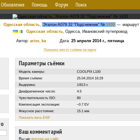
Обновления
Помощь
Форум
Поиск
Одесская область
,
Эталон А079.32 "Подснежник"
№
1430
— маршрут
Одесская область
, Одесса, Ивановский путепровод
Автор:
ariss_ka
Дата:
25 апреля 2014 г., пятница
Показать место съёмки на карте
Параметры съёмки
Модель камеры:
COOLPIX L100
Время съёмки:
25.04.2014 16:29
Выдержка:
1/813 с
Диафрагменное число:
4.5
Чувствительность ISO:
80
Компенсация экспозиции:
–0.7 EV
Фокусное расстояние:
15.1 мм
Показать весь EXIF
то
Ваш комментарий
Вы не
вошли на сайт
.