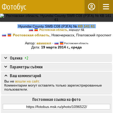
Фотобус
Hyundai County SWB C08 (РЗГА) №
КВ 141 61
Ростовская область
, маршрут
51
Ростовская область
, Новочеркасск, Платовский проспект
Автор:
авиксел
·
Ростовская область
Дата:
19 марта 2014 г., среда
Оценка
+2
Параметры съёмки
Ваш комментарий
Вы не
вошли на сайт
.
Комментарии могут оставлять только зарегистрированные
пользователи.
Постоянная ссылка на фото