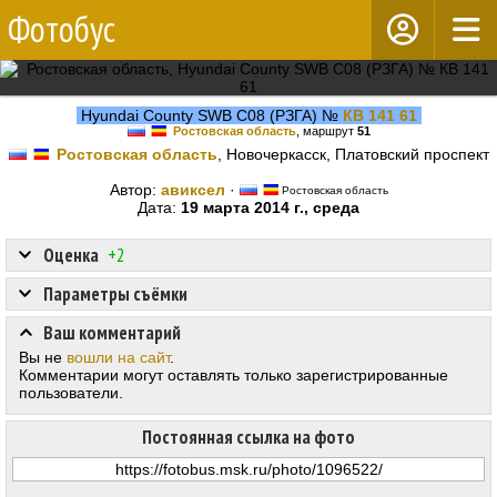
Фотобус
Hyundai County SWB C08 (РЗГА) №
КВ 141 61
Ростовская область
, маршрут
51
Ростовская область
, Новочеркасск, Платовский проспект
Автор:
авиксел
·
Ростовская область
Дата:
19 марта 2014 г., среда
Оценка
+2
Параметры съёмки
Ваш комментарий
Вы не
вошли на сайт
.
Комментарии могут оставлять только зарегистрированные
пользователи.
Постоянная ссылка на фото