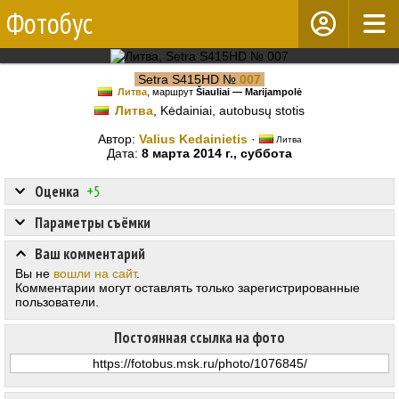
Фотобус
Setra S415HD №
007
Литва
, маршрут
Šiauliai — Marijampolė
Литва
, Kėdainiai, autobusų stotis
Автор:
Valius Kedainietis
·
Литва
Дата:
8 марта 2014 г., суббота
Оценка
+5
Параметры съёмки
Ваш комментарий
Вы не
вошли на сайт
.
Комментарии могут оставлять только зарегистрированные
пользователи.
Постоянная ссылка на фото